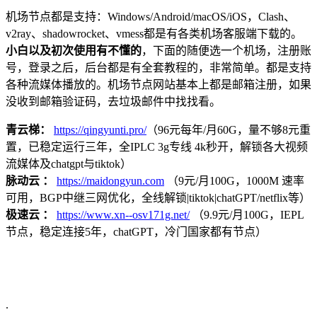
机场节点都是支持：Windows/Android/macOS/iOS，Clash、
v2ray、shadowrocket、vmess都是有各类机场客服端下载的。
小白以及初次使用有不懂的
，下面的随便选一个机场，注册账
号，登录之后，后台都是有全套教程的，非常简单。都是支持
各种流媒体播放的。机场节点网站基本上都是邮箱注册，如果
没收到邮箱验证码，去垃圾邮件中找找看。
青云梯：
https://qingyunti.pro/
（96元每年/月60G，量不够8元重
置，已稳定运行三年，全IPLC 3g专线 4k秒开，解锁各大视频
流媒体及chatgpt与tiktok）
脉动云 ：
https://maidongyun.com
（9元/月100G，1000M 速率
可用，BGP中继三网优化，全线解锁|tiktok|chatGPT/netflix等）
极速云 ：
https://www.xn--osv171g.net/
（9.9元/月100G，IEPL
节点，稳定连接5年，chatGPT，冷门国家都有节点）
.